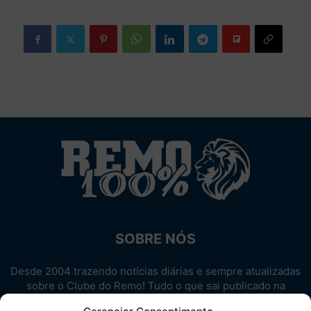
SOBRE NÓS
Desde 2004 trazendo notícias diárias e sempre atualizadas
sobre o Clube do Remo! Tudo o que sai publicado na
internet sobre o Leão, reunido em um único lugar!