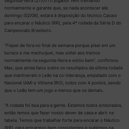
segunda-feira (27/07) o jogador vem treinando
normalmente e garante que, se nada acontecer até
domingo (02/08), estará à disposição do técnico Cacaio
para encarar o Náutico (RR), pela 4ª rodada da Série D do
Campeonato Brasileiro.
“Fiquei de fora no final de semana porque pisei em um
buraco e me machuquei, mas voltei aos treinos
normalmente na segunda-feira e estou bem”, confirmou
Max, que ainda falou sobre os resultados da última rodada
que mantiveram o Leão na co-liderança, empatado com o
Nacional (AM) e Vilhena (RO), todos com 4 pontos, sendo
que o Leão tem um jogo a menos que os demais.
“A rodada foi boa para a gente. Estamos todos embolados,
então temos que fazer nosso dever de casa e abrir na
tabela. Temos que trabalhar forte para encarar o Náutico
(RR), para entrarmos bem consistentes e subirmos na