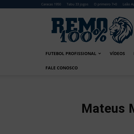
Caracas 1950
Tabu 33 jogos
O primeiro 7×0
Leão Az
Remo
100%
FUTEBOL PROFISSIONAL
VÍDEOS
FALE CONOSCO
Mateus M