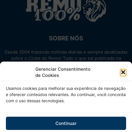
SOBRE NÓS
Desde 2004 trazendo notícias diárias e sempre atualizadas
sobre o Clube do Remo! Tudo o que sai publicado na
internet sobre o Leão, reunido em um único lugar!
Gerenciar Consentimento
Aproveite! Site não-oficial.
de Cookies
SIGA-NOS
Usamos cookies para melhorar sua experiência de navegação
e oferecer conteúdos relevantes. Ao continuar, você concorda
com o uso dessas tecnologias.
Continuar