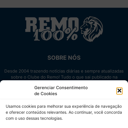
SOBRE NÓS
Desde 2004 trazendo notícias diárias e sempre atualizadas
sobre o Clube do Remo! Tudo o que sai publicado na
internet sobre o Leão, reunido em um único lugar!
Gerenciar Consentimento
Aproveite! Site não-oficial.
de Cookies
SIGA-NOS
Usamos cookies para melhorar sua experiência de navegação
e oferecer conteúdos relevantes. Ao continuar, você concorda
com o uso dessas tecnologias.