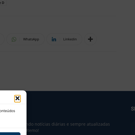
e D
WhatsApp
Linkedin
BRE NÓS
S
conteúdos
e 2004 trazendo notícias diárias e sempre atualizadas
e o Clube do Remo!