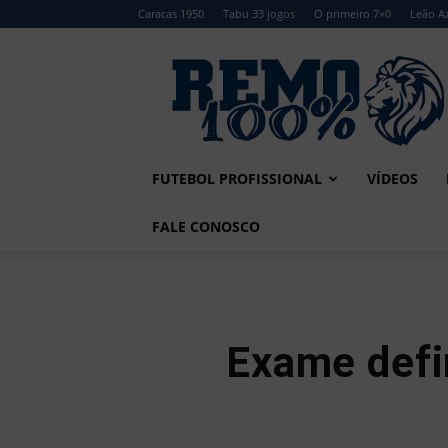
Caracas 1950
Tabu 33 jogos
O primeiro 7×0
Leão Az
Remo
100%
FUTEBOL PROFISSIONAL
VÍDEOS
FALE CONOSCO
Exame defin