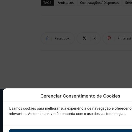
TAGS
Amistosos
Contratações / Dispensas
Séri
Facebook
X
Pinterest
Gerenciar Consentimento de Cookies
SO
Usamos cookies para melhorar sua experiência de navegação e oferecer 
relevantes. Ao continuar, você concorda com o uso dessas tecnologias.
Desd
sobr