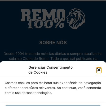
SOBRE NÓS
Desde 2004 trazendo notícias diárias e sempre atualizadas
sobre o Clube do Remo! Tudo o que sai publicado na
internet sobre o Leão, reunido em um único lugar!
Gerenciar Consentimento
Aproveite! Site não-oficial.
de Cookies
SIGA-NOS
Usamos cookies para melhorar sua experiência de navegação
e oferecer conteúdos relevantes. Ao continuar, você concorda
com o uso dessas tecnologias.