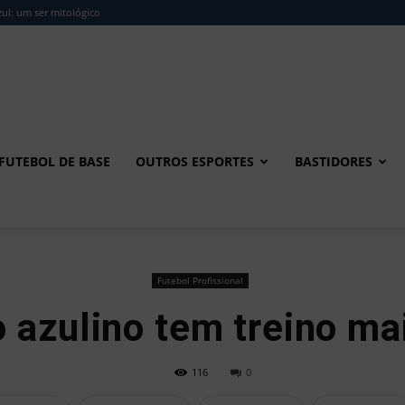
ul: um ser mitológico
FUTEBOL DE BASE
OUTROS ESPORTES
BASTIDORES
Futebol Profissional
 azulino tem treino ma
116
0