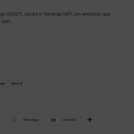
o (05/07), contra o Ypiranga (AP), em amistoso que
 (AP).
sas
Série D
WhatsApp
Linkedin