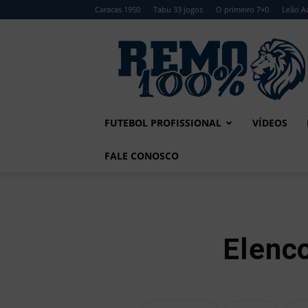
Caracas 1950
Tabu 33 jogos
O primeiro 7×0
Leão Az
Remo
100%
FUTEBOL PROFISSIONAL
VÍDEOS
FALE CONOSCO
Elenco