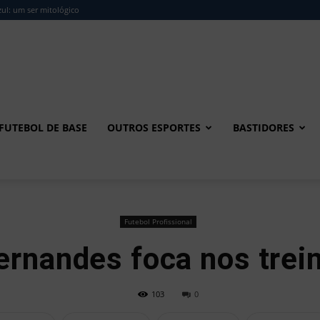
ul: um ser mitológico
FUTEBOL DE BASE
OUTROS ESPORTES
BASTIDORES
Futebol Profissional
ernandes foca nos trein
103
0