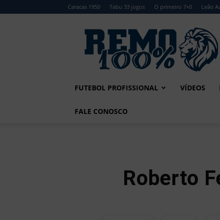
Caracas 1950
Tabu 33 jogos
O primeiro 7×0
Leão Az
Remo
100%
FUTEBOL PROFISSIONAL
VÍDEOS
FALE CONOSCO
Roberto F