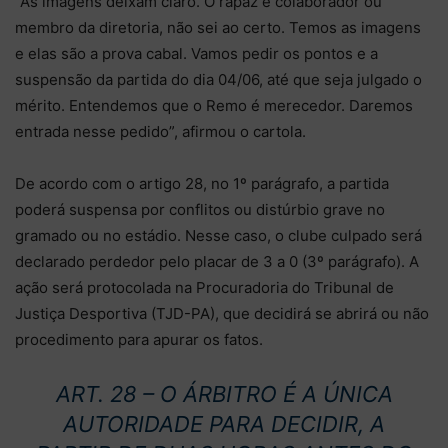
“As imagens deixam claro. O rapaz é colaborador ou
membro da diretoria, não sei ao certo. Temos as imagens
e elas são a prova cabal. Vamos pedir os pontos e a
suspensão da partida do dia 04/06, até que seja julgado o
mérito. Entendemos que o Remo é merecedor. Daremos
entrada nesse pedido”, afirmou o cartola.
De acordo com o artigo 28, no 1º parágrafo, a partida
poderá suspensa por conflitos ou distúrbio grave no
gramado ou no estádio. Nesse caso, o clube culpado será
declarado perdedor pelo placar de 3 a 0 (3º parágrafo). A
ação será protocolada na Procuradoria do Tribunal de
Justiça Desportiva (TJD-PA), que decidirá se abrirá ou não
procedimento para apurar os fatos.
ART. 28 – O ÁRBITRO É A ÚNICA
AUTORIDADE PARA DECIDIR, A