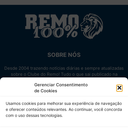
SOBRE NÓS
Desde 2004 trazendo notícias diárias e sempre atualizadas
sobre o Clube do Remo! Tudo o que sai publicado na
internet sobre o Leão, reunido em um único lugar!
Gerenciar Consentimento
Aproveite! Site não-oficial.
de Cookies
SIGA-NOS
Usamos cookies para melhorar sua experiência de navegação
e oferecer conteúdos relevantes. Ao continuar, você concorda
com o uso dessas tecnologias.