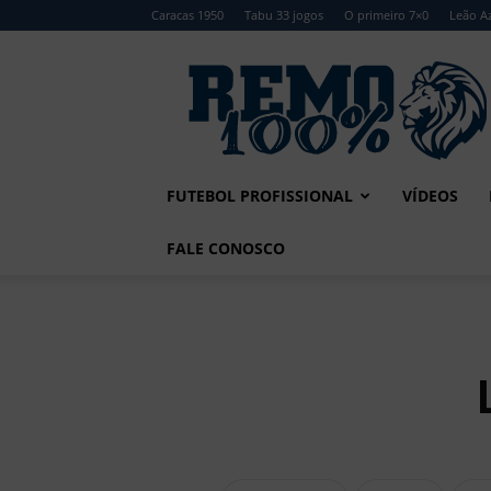
Caracas 1950
Tabu 33 jogos
O primeiro 7×0
Leão Az
Remo
100%
FUTEBOL PROFISSIONAL
VÍDEOS
FALE CONOSCO