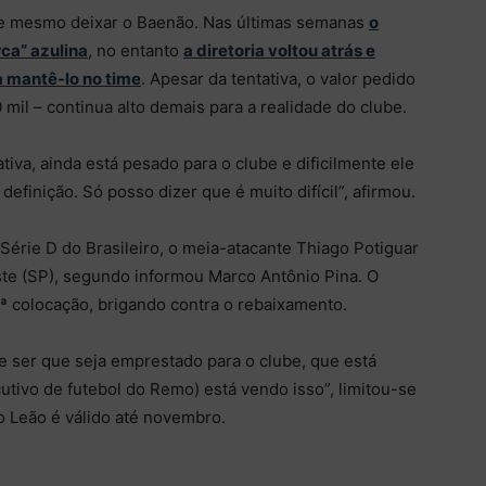
ve mesmo deixar o Baenão. Nas últimas semanas
o
ca” azulina
, no entanto
a diretoria voltou atrás e
a mantê-lo no time
. Apesar da tentativa, o valor pedido
mil – continua alto demais para a realidade do clube.
va, ainda está pesado para o clube e dificilmente ele
efinição. Só posso dizer que é muito difícil”, afirmou.
Série D do Brasileiro, o meia-atacante Thiago Potiguar
te (SP), segundo informou Marco Antônio Pina. O
16ª colocação, brigando contra o rebaixamento.
de ser que seja emprestado para o clube, que está
utivo de futebol do Remo) está vendo isso”, limitou-se
o Leão é válido até novembro.