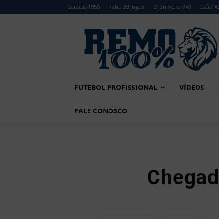
Caracas 1950
Tabu 33 jogos
O primeiro 7×0
Leão Az
Remo
100%
FUTEBOL PROFISSIONAL
VÍDEOS
FALE CONOSCO
Chegada