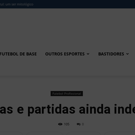
ul: um ser mitológico
FUTEBOL DE BASE
OUTROS ESPORTES
BASTIDORES
Futebol Profissional
s e partidas ainda ind
105
0