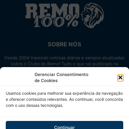
SOBRE NÓS
Desde 2004 trazendo notícias diárias e sempre atualizadas
sobre o Clube do Remo! Tudo o que sai publicado na
internet sobre o Leão, reunido em um único lugar!
Gerenciar Consentimento
Aproveite! Site não-oficial.
de Cookies
SIGA-NOS
Usamos cookies para melhorar sua experiência de navegação
e oferecer conteúdos relevantes. Ao continuar, você concorda
com o uso dessas tecnologias.
Continuar