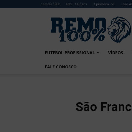
Caracas 1950
Tabu 33 jogos
O primeiro 7×0
Leão Az
Remo
100%
FUTEBOL PROFISSIONAL
VÍDEOS
FALE CONOSCO
São Franc