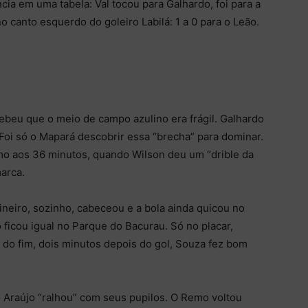
cia em uma tabela: Val tocou para Galhardo, foi para a
 canto esquerdo do goleiro Labilá: 1 a 0 para o Leão.
cebeu que o meio de campo azulino era frágil. Galhardo
 Foi só o Mapará descobrir essa “brecha” para dominar.
o aos 36 minutos, quando Wilson deu um “drible da
arca.
neiro, sozinho, cabeceou e a bola ainda quicou no
 ficou igual no Parque do Bacurau. Só no placar,
 do fim, dois minutos depois do gol, Souza fez bom
 Araújo “ralhou” com seus pupilos. O Remo voltou