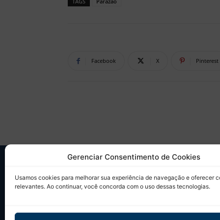
TAGS
Parazão
Facebook
X
Pinterest
Gerenciar Consentimento de Cookies
SO
Usamos cookies para melhorar sua experiência de navegação e oferecer 
relevantes. Ao continuar, você concorda com o uso dessas tecnologias.
Desd
sobr
Tudo