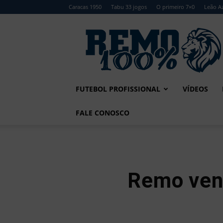
Caracas 1950
Tabu 33 jogos
O primeiro 7×0
Leão Az
Remo
100%
FUTEBOL PROFISSIONAL
VÍDEOS
FALE CONOSCO
Remo ven