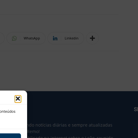
WhatsApp
Linkedin
BRE NÓS
S
conteúdos
e 2004 trazendo notícias diárias e sempre atualizadas
e o Clube do Remo!
 o que sai publicado na internet sobre o Leão, reunido