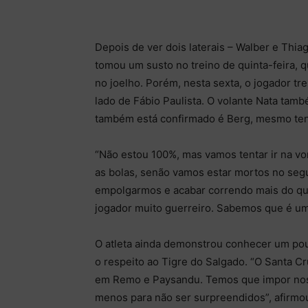
Depois de ver dois laterais – Walber e Thi
tomou um susto no treino de quinta-feira, 
no joelho. Porém, nesta sexta, o jogador tr
lado de Fábio Paulista. O volante Nata tam
também está confirmado é Berg, mesmo ten
“Não estou 100%, mas vamos tentar ir na vo
as bolas, senão vamos estar mortos no seg
empolgarmos e acabar correndo mais do qu
jogador muito guerreiro. Sabemos que é um 
O atleta ainda demonstrou conhecer um pou
o respeito ao Tigre do Salgado. “O Santa C
em Remo e Paysandu. Temos que impor nosso
menos para não ser surpreendidos”, afirmo