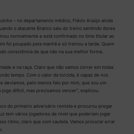
aguinho – no departamento médico, Flávio Araújo ainda
quando o atacante Branco saiu do treino sentindo dores
einou normalmente e está confirmado no time titular ao
bém foi poupado pela manhã e só treinou a tarde. Quem
do consciência de que não na sua melhor forma.
ntade e na raça. Claro que não vamos correr em todas
undo tempo. Com o calor da torcida, é capaz de nos
e devíamos, pelo menos falo por mim, que sou um
jogo difícil, mas precisamos vencer”, explicou.
co do primeiro adversário remista e procurou pregar
ruz tem vários jogadores de nível que poderiam jogar
 ritmo, claro que com cautela. Vamos procurar errar
u.