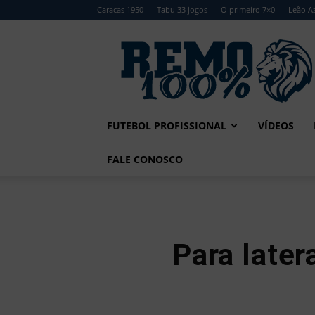
Caracas 1950
Tabu 33 jogos
O primeiro 7×0
Leão Az
Remo
100%
FUTEBOL PROFISSIONAL
VÍDEOS
FALE CONOSCO
Para later