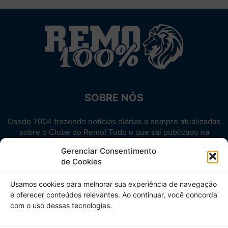
SOBRE NÓS
Desde 2004 trazendo notícias diárias e sempre atualizadas
sobre o Clube do Remo! Tudo o que sai publicado na
internet sobre o Leão, reunido em um único lugar!
Gerenciar Consentimento
Aproveite! Site não-oficial.
de Cookies
SIGA-NOS
Usamos cookies para melhorar sua experiência de navegação
e oferecer conteúdos relevantes. Ao continuar, você concorda
com o uso dessas tecnologias.