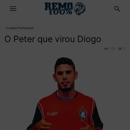
Futebol Profissional
O Peter que virou Diogo
155
0