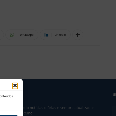
WhatsApp
Linkedin
BRE NÓS
S
conteúdos
e 2004 trazendo notícias diárias e sempre atualizadas
e o Clube do Remo!