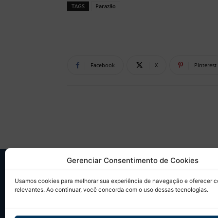
TAGS
Parazão
Facebook
X
Pinterest
Gerenciar Consentimento de Cookies
SO
Usamos cookies para melhorar sua experiência de navegação e oferecer 
relevantes. Ao continuar, você concorda com o uso dessas tecnologias.
Desd
sobr