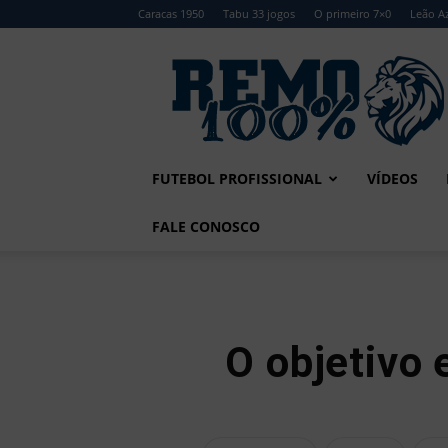
Caracas 1950
Tabu 33 jogos
O primeiro 7×0
Leão Az
Remo
100%
FUTEBOL PROFISSIONAL
VÍDEOS
FALE CONOSCO
O objetivo 