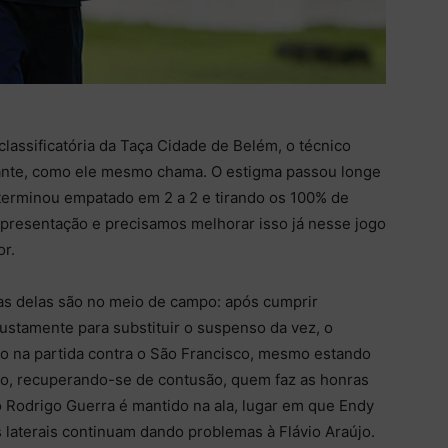
classificatória da Taça Cidade de Belém, o técnico
brante, como ele mesmo chama. O estigma passou longe
 terminou empatado em 2 a 2 e tirando os 100% de
apresentação e precisamos melhorar isso já nesse jogo
or.
uas delas são no meio de campo: após cumprir
justamente para substituir o suspenso da vez, o
ão na partida contra o São Francisco, mesmo estando
o, recuperando-se de contusão, quem faz as honras
to Rodrigo Guerra é mantido na ala, lugar em que Endy
s laterais continuam dando problemas à Flávio Araújo.