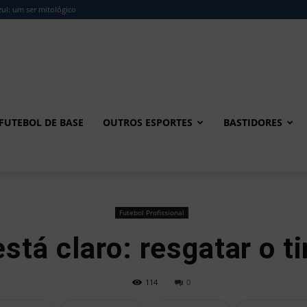
ul: um ser mitológico
FUTEBOL DE BASE
OUTROS ESPORTES
BASTIDORES
Futebol Profissional
está claro: resgatar o t
114
0