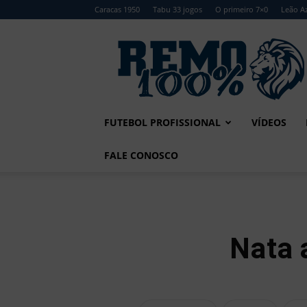
Caracas 1950
Tabu 33 jogos
O primeiro 7×0
Leão Az
Remo
100%
FUTEBOL PROFISSIONAL
VÍDEOS
FALE CONOSCO
Nata 