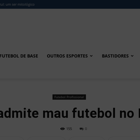
ul: um ser mitológico
FUTEBOL DE BASE
OUTROS ESPORTES
BASTIDORES
Futebol Profissional
admite mau futebol no
155
0