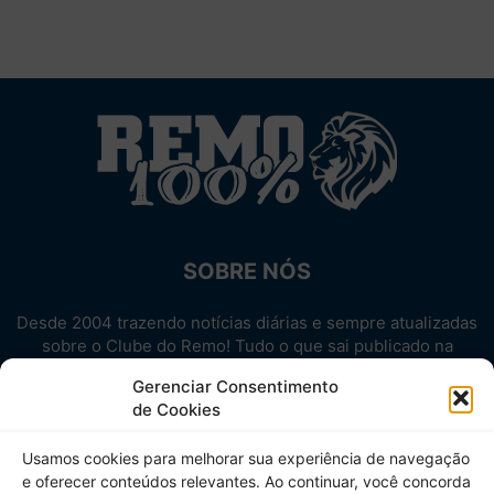
SOBRE NÓS
Desde 2004 trazendo notícias diárias e sempre atualizadas
sobre o Clube do Remo! Tudo o que sai publicado na
internet sobre o Leão, reunido em um único lugar!
Gerenciar Consentimento
Aproveite! Site não-oficial.
de Cookies
SIGA-NOS
Usamos cookies para melhorar sua experiência de navegação
e oferecer conteúdos relevantes. Ao continuar, você concorda