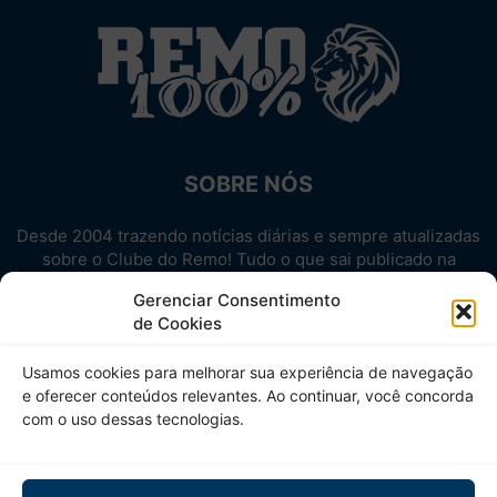
SOBRE NÓS
Desde 2004 trazendo notícias diárias e sempre atualizadas
sobre o Clube do Remo! Tudo o que sai publicado na
internet sobre o Leão, reunido em um único lugar!
Gerenciar Consentimento
Aproveite! Site não-oficial.
de Cookies
SIGA-NOS
Usamos cookies para melhorar sua experiência de navegação
e oferecer conteúdos relevantes. Ao continuar, você concorda
com o uso dessas tecnologias.