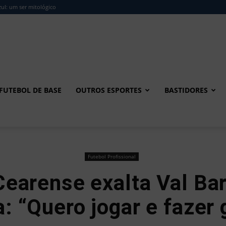
ul: um ser mitológico
FUTEBOL DE BASE
OUTROS ESPORTES
BASTIDORES
Futebol Profissional
earense exalta Val Ba
a: “Quero jogar e fazer 