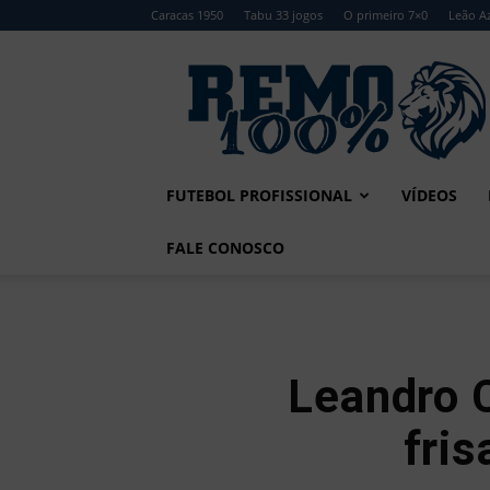
Caracas 1950
Tabu 33 jogos
O primeiro 7×0
Leão Az
Remo
100%
FUTEBOL PROFISSIONAL
VÍDEOS
FALE CONOSCO
Leandro C
fris