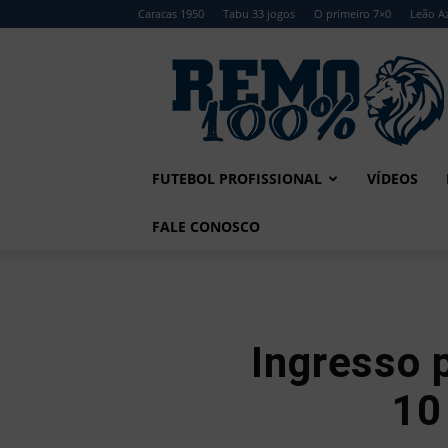
Caracas 1950
Tabu 33 jogos
O primeiro 7×0
Leão Az
Remo
100%
FUTEBOL PROFISSIONAL
VÍDEOS
FALE CONOSCO
Ingresso 
10