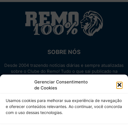
SOBRE NÓS
Desde 2004 trazendo notícias diárias e sempre atualizadas
sobre o Clube do Remo! Tudo o que sai publicado na
internet sobre o Leão, reunido em um único lugar!
Gerenciar Consentimento
Aproveite! Site não-oficial.
de Cookies
SIGA-NOS
Usamos cookies para melhorar sua experiência de navegação
e oferecer conteúdos relevantes. Ao continuar, você concorda
com o uso dessas tecnologias.