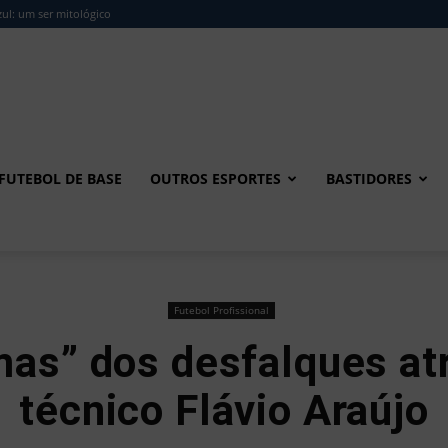
ul: um ser mitológico
FUTEBOL DE BASE
OUTROS ESPORTES
BASTIDORES
Futebol Profissional
mas” dos desfalques at
técnico Flávio Araújo