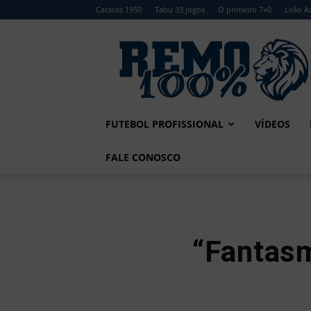
Caracas 1950
Tabu 33 jogos
O primeiro 7×0
Leão Az
Remo
100%
FUTEBOL PROFISSIONAL
VÍDEOS
FALE CONOSCO
“Fantas