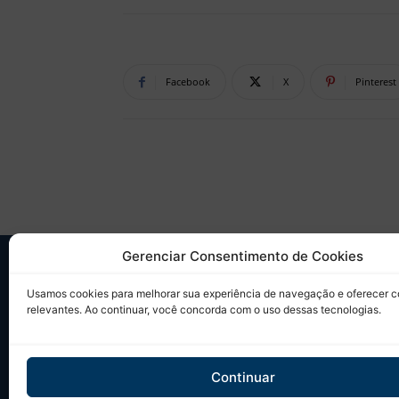
Facebook
X
Pinterest
Gerenciar Consentimento de Cookies
SO
Usamos cookies para melhorar sua experiência de navegação e oferecer 
relevantes. Ao continuar, você concorda com o uso dessas tecnologias.
Desd
sobr
Tudo
Continuar
em u