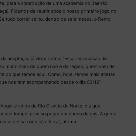
orte, para a construção de uma academia no Baenão.
ça). Ficamos de reunir após o nosso primeiro jogo no
 Se tudo correr certo, dentro de seis meses, o Remo
 da adaptação já virou rotina. “Essa reclamação do
ão muito mais de quem não é da região, quem vem do
te do que temos aqui. Como, hoje, temos mais atletas
 que nos tem acompanhando desde o dia 03/12”,
chegar e vindo do Rio Grande do Norte, diz que
á pouco tempo, preciso pegar um pouco de gás. A gente
ciso dessa condição física”, afirma.