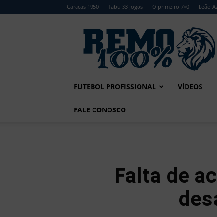
Caracas 1950
Tabu 33 jogos
O primeiro 7×0
Leão Az
Remo
100%
FUTEBOL PROFISSIONAL
VÍDEOS
FALE CONOSCO
Falta de a
des