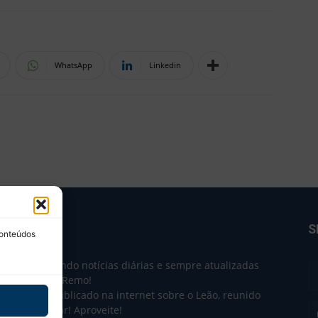
WhatsApp
Linkedin
BRE NÓS
S
conteúdos
e 2004 trazendo notícias diárias e sempre atualizadas
e o Clube do Remo!
 o que sai publicado na internet sobre o Leão, reunido
m único lugar! Aproveite!