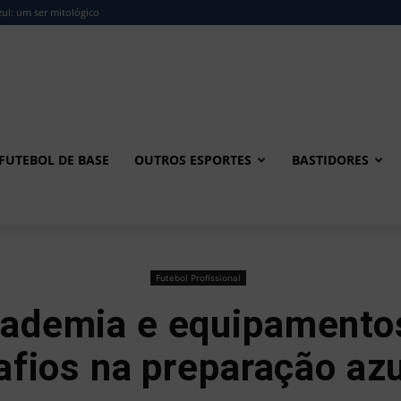
ul: um ser mitológico
FUTEBOL DE BASE
OUTROS ESPORTES
BASTIDORES
Futebol Profissional
cademia e equipamento
afios na preparação azu