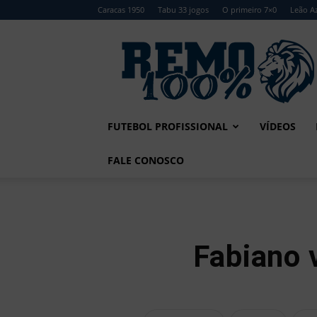
Caracas 1950
Tabu 33 jogos
O primeiro 7×0
Leão Az
Remo
100%
FUTEBOL PROFISSIONAL
VÍDEOS
FALE CONOSCO
Fabiano 