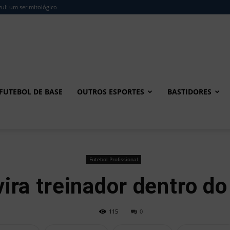
ul: um ser mitológico
FUTEBOL DE BASE
OUTROS ESPORTES
BASTIDORES
Futebol Profissional
vira treinador dentro d
115
0