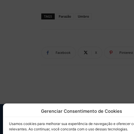
TAGS
Parazão
Umbro
Facebook
X
Pinterest
Gerenciar Consentimento de Cookies
SO
Usamos cookies para melhorar sua experiência de navegação e oferecer 
relevantes. Ao continuar, você concorda com o uso dessas tecnologias.