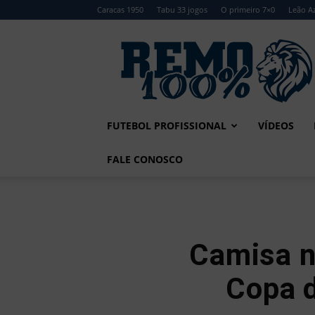
Caracas 1950
Tabu 33 jogos
O primeiro 7×0
Leão Az
Remo
100%
FUTEBOL PROFISSIONAL
VÍDEOS
FALE CONOSCO
Camisa n
Copa 