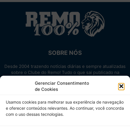
SOBRE NÓS
Desde 2004 trazendo notícias diárias e sempre atualizadas
sobre o Clube do Remo! Tudo o que sai publicado na
internet sobre o Leão, reunido em um único lugar!
Gerenciar Consentimento
Aproveite! Site não-oficial.
de Cookies
SIGA-NOS
Usamos cookies para melhorar sua experiência de navegação
e oferecer conteúdos relevantes. Ao continuar, você concorda
com o uso dessas tecnologias.