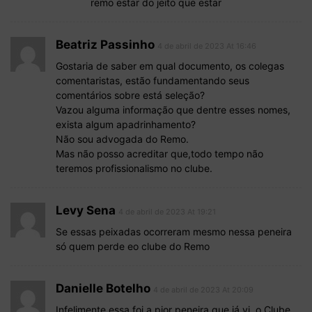
remo estar do jeito que estar
Beatriz Passinho
4 de abril de 2023 At 16:46
Gostaria de saber em qual documento, os colegas
comentaristas, estão fundamentando seus
comentários sobre está seleção?
Vazou alguma informação que dentre esses nomes,
exista algum apadrinhamento?
Não sou advogada do Remo.
Mas não posso acreditar que,todo tempo não
teremos profissionalismo no clube.
Levy Sena
4 de abril de 2023 At 19:21
Se essas peixadas ocorreram mesmo nessa peneira
só quem perde eo clube do Remo
Danielle Botelho
4 de abril de 2023 At 20:09
Infelimente essa foi a pior peneira que já vi, o Clube