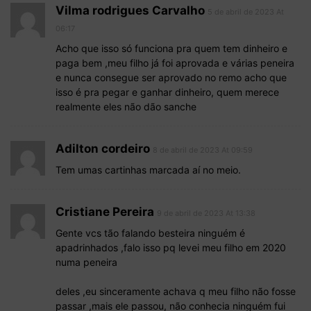
Vilma rodrigues Carvalho
5 de abril de 2023 At
06:17
Acho que isso só funciona pra quem tem dinheiro e
paga bem ,meu filho já foi aprovada e várias peneira
e nunca consegue ser aprovado no remo acho que
isso é pra pegar e ganhar dinheiro, quem merece
realmente eles não dão sanche
Adilton cordeiro
8 de abril de 2023 At 09:59
Tem umas cartinhas marcada aí no meio.
Cristiane Pereira
9 de abril de 2023 At 13:38
Gente vcs tão falando besteira ninguém é
apadrinhados ,falo isso pq levei meu filho em 2020
numa peneira
deles ,eu sinceramente achava q meu filho não fosse
passar ,mais ele passou, não conhecia ninguém fui