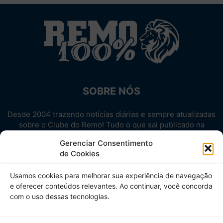
SOBRE NÓS
Desde 2004 trazendo notícias diárias e sempre atualizadas
sobre o Clube do Remo! Tudo o que sai publicado na
internet sobre o Leão, reunido em um único lugar!
Gerenciar Consentimento
Aproveite! Site não-oficial.
de Cookies
SIGA-NOS
Usamos cookies para melhorar sua experiência de navegação
e oferecer conteúdos relevantes. Ao continuar, você concorda
com o uso dessas tecnologias.