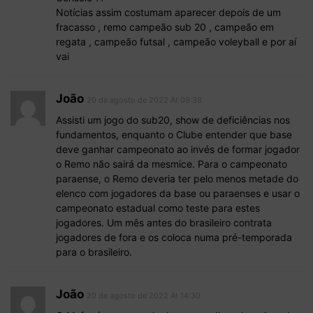
Notícias assim costumam aparecer depois de um
fracasso , remo campeão sub 20 , campeão em
regata , campeão futsal , campeão voleyball e por aí
vai
João
20 de agosto de 2022 At 09:38
Assisti um jogo do sub20, show de deficiências nos
fundamentos, enquanto o Clube entender que base
deve ganhar campeonato ao invés de formar jogador
o Remo não sairá da mesmice. Para o campeonato
paraense, o Remo deveria ter pelo menos metade do
elenco com jogadores da base ou paraenses e usar o
campeonato estadual como teste para estes
jogadores. Um mês antes do brasileiro contrata
jogadores de fora e os coloca numa pré-temporada
para o brasileiro.
João
20 de agosto de 2022 At 14:30