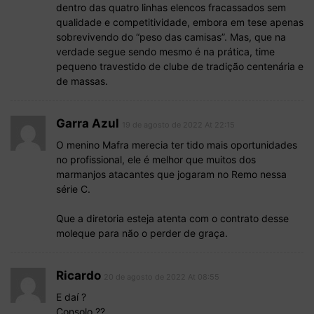
dentro das quatro linhas elencos fracassados sem
qualidade e competitividade, embora em tese apenas
sobrevivendo do “peso das camisas”. Mas, que na
verdade segue sendo mesmo é na prática, time
pequeno travestido de clube de tradição centenária e
de massas.
Garra Azul
19 de agosto de 2022 At 22:15
O menino Mafra merecia ter tido mais oportunidades
no profissional, ele é melhor que muitos dos
marmanjos atacantes que jogaram no Remo nessa
série C.
Que a diretoria esteja atenta com o contrato desse
moleque para não o perder de graça.
Ricardo
20 de agosto de 2022 At 08:55
E daí ?
Consolo ??