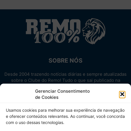
SOBRE NÓS
Desde 2004 trazendo notícias diárias e sempre atualizadas
sobre o Clube do Remo! Tudo o que sai publicado na
internet sobre o Leão, reunido em um único lugar!
Gerenciar Consentimento
Aproveite! Site não-oficial.
de Cookies
SIGA-NOS
Usamos cookies para melhorar sua experiência de navegação
e oferecer conteúdos relevantes. Ao continuar, você concorda
com o uso dessas tecnologias.