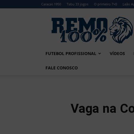
Caracas 1950
Tabu 33 jogos
O primeiro 7×0
Leão Az
Remo
100%
FUTEBOL PROFISSIONAL
VÍDEOS
FALE CONOSCO
Vaga na Co