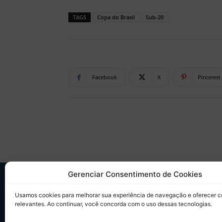
TAGS
Copa do Brasil
Sub-20
Facebook
X
Pinterest
Gerenciar Consentimento de Cookies
SO
Usamos cookies para melhorar sua experiência de navegação e oferecer 
relevantes. Ao continuar, você concorda com o uso dessas tecnologias.
Desd