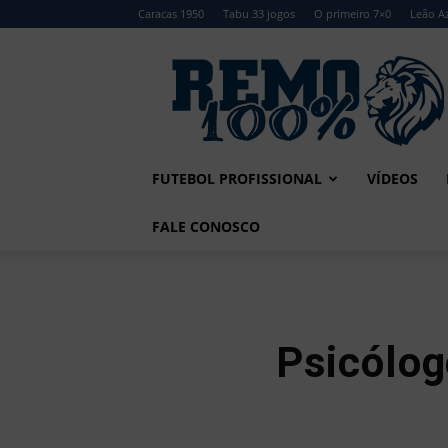
Caracas 1950
Tabu 33 jogos
O primeiro 7×0
Leão Az
Remo
100%
FUTEBOL PROFISSIONAL
VÍDEOS
FALE CONOSCO
Psicólog