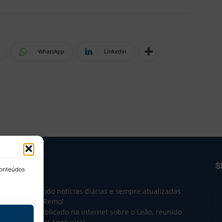
WhatsApp
Linkedin
BRE NÓS
S
conteúdos
e 2004 trazendo notícias diárias e sempre atualizadas
e o Clube do Remo!
 o que sai publicado na internet sobre o Leão, reunido