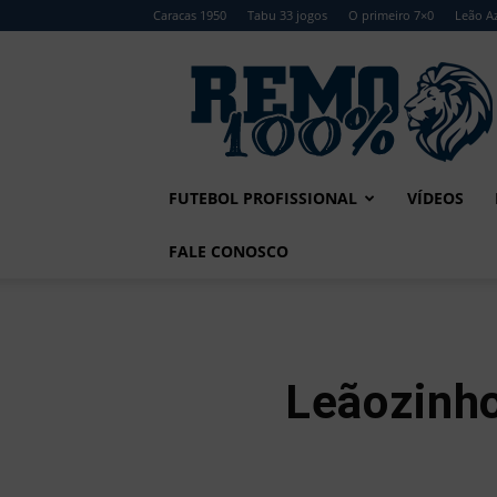
Caracas 1950
Tabu 33 jogos
O primeiro 7×0
Leão Az
Remo
100%
FUTEBOL PROFISSIONAL
VÍDEOS
FALE CONOSCO
Leãozinho