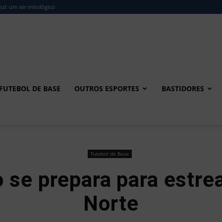
ul: um ser mitológico
FUTEBOL DE BASE
OUTROS ESPORTES
BASTIDORES
Futebol de Base
 se prepara para estre
Norte