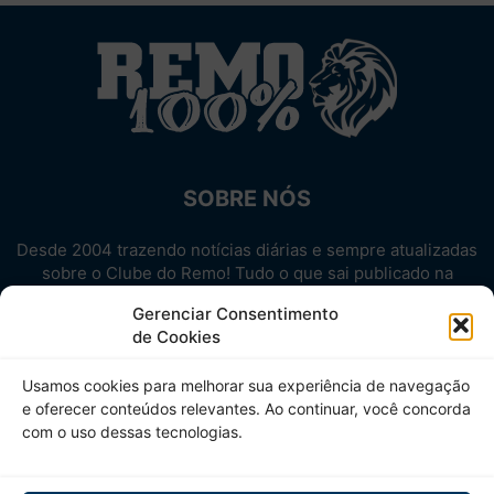
SOBRE NÓS
Desde 2004 trazendo notícias diárias e sempre atualizadas
sobre o Clube do Remo! Tudo o que sai publicado na
internet sobre o Leão, reunido em um único lugar!
Gerenciar Consentimento
Aproveite! Site não-oficial.
de Cookies
SIGA-NOS
Usamos cookies para melhorar sua experiência de navegação
e oferecer conteúdos relevantes. Ao continuar, você concorda
com o uso dessas tecnologias.