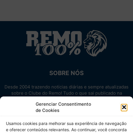
SOBRE NÓS
Desde 2004 trazendo notícias diárias e sempre atualizadas
sobre o Clube do Remo! Tudo o que sai publicado na
internet sobre o Leão, reunido em um único lugar!
Gerenciar Consentimento
Aproveite! Site não-oficial.
de Cookies
SIGA-NOS
Usamos cookies para melhorar sua experiência de navegação
e oferecer conteúdos relevantes. Ao continuar, você concorda