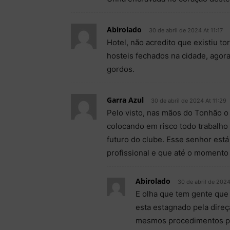
Abirolado
30 de abril de 2024 At 11:17
Hotel, não acredito que existiu to
hosteis fechados na cidade, agora
gordos.
Garra Azul
30 de abril de 2024 At 11:29
Pelo visto, nas mãos do Tonhão 
colocando em risco todo trabalho 
futuro do clube. Esse senhor está
profissional e que até o momento 
Abirolado
30 de abril de 2024
E olha que tem gente que 
esta estagnado pela direç
mesmos procedimentos pe