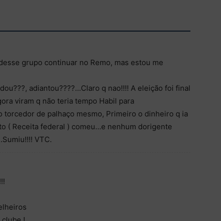
r desse grupo continuar no Remo, mas estou me
ou???, adiantou????…Claro q nao!!!! A eleição foi final
ora viram q não teria tempo Habil para
o torcedor de palhaço mesmo, Primeiro o dinheiro q ia
ato ( Receita federal ) comeu…e nenhum dorigente
.Sumiu!!!! VTC.
!!
elheiros
clube !