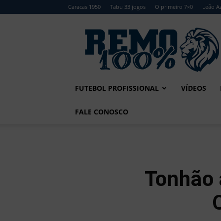
Caracas 1950
Tabu 33 jogos
O primeiro 7×0
Leão Az
Remo
100%
FUTEBOL PROFISSIONAL
VÍDEOS
FALE CONOSCO
Tonhão 