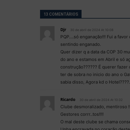
13 COMENTÁRIOS
Djr
30 de abril de 2024 At 10:08
PQP….só enganação!!! Fui a favo
sentindo enganado.
Quer dizer q a data da COP 30 mud
do ano e estamos em Abril e só ag
construção?????? É querer fazer 
ter de sobra no inicio do ano o G
sabia disso, Agora kd o Hotel????.
Ricardo
30 de abril de 2024 At 10:32
Clube desmoralizado, mentiroso !!
Gestores corrr..tos!!!!
O mal deste clube se chama cons
Unha encravada no coração deste 