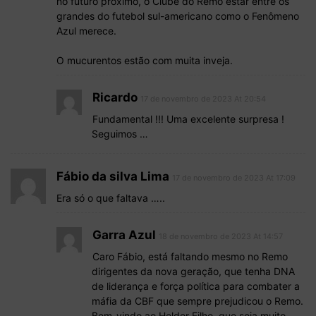
no futuro próximo, o Clube do Remo estar entre os
grandes do futebol sul-americano como o Fenômeno
Azul merece.
O mucurentos estão com muita inveja.
Ricardo
17 de novembro de 2023 At 20:54
Fundamental !!! Uma excelente surpresa !
Seguimos …
Fábio da silva Lima
17 de novembro de 2023 At 17:09
Era só o que faltava …..
Garra Azul
18 de novembro de 2023 At 14:57
Caro Fábio, está faltando mesmo no Remo
dirigentes da nova geração, que tenha DNA
de liderança e força política para combater a
máfia da CBF que sempre prejudicou o Remo.
Bem-vindo ao Helder Filho, que seja muito