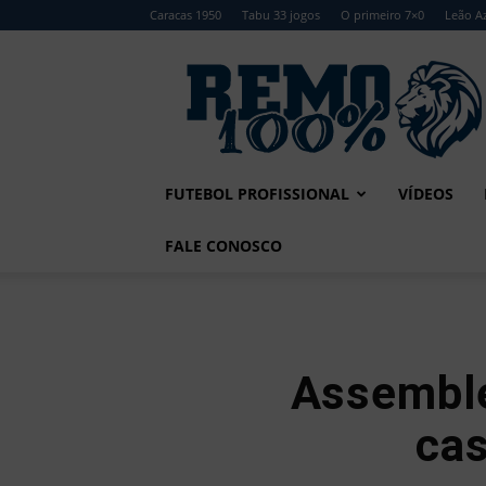
Caracas 1950
Tabu 33 jogos
O primeiro 7×0
Leão Az
Remo
100%
FUTEBOL PROFISSIONAL
VÍDEOS
FALE CONOSCO
Assemble
cas