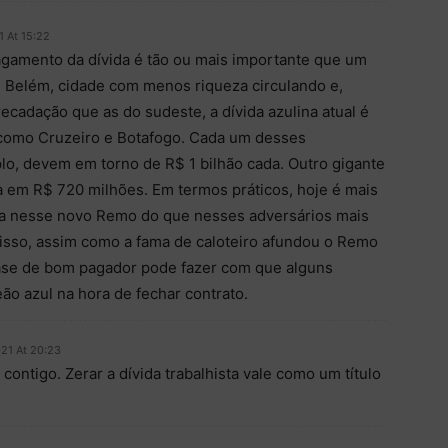
 At 15:22
pagamento da dívida é tão ou mais importante que um
 Belém, cidade com menos riqueza circulando e,
cadação que as do sudeste, a dívida azulina atual é
s como Cruzeiro e Botafogo. Cada um desses
lo, devem em torno de R$ 1 bilhão cada. Outro gigante
 em R$ 720 milhões. Em termos práticos, hoje é mais
ia nesse novo Remo do que nesses adversários mais
 isso, assim como a fama de caloteiro afundou o Remo
fase de bom pagador pode fazer com que alguns
ão azul na hora de fechar contrato.
21 At 20:23
contigo. Zerar a dívida trabalhista vale como um título