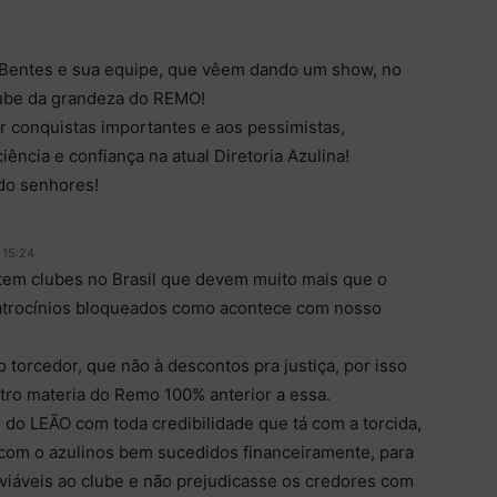
 Bentes e sua equipe, que vêem dando um show, no
lube da grandeza do REMO!
r conquistas importantes e aos pessimistas,
ncia e confiança na atual Diretoria Azulina!
do senhores!
 15:24
tem clubes no Brasil que devem muito mais que o
atrocínios bloqueados como acontece com nosso
o torcedor, que não à descontos pra justiça, por isso
ro materia do Remo 100% anterior a essa.
o do LEÃO com toda credibilidade que tá com a torcida,
om o azulinos bem sucedidos financeiramente, para
viáveis ao clube e não prejudicasse os credores com