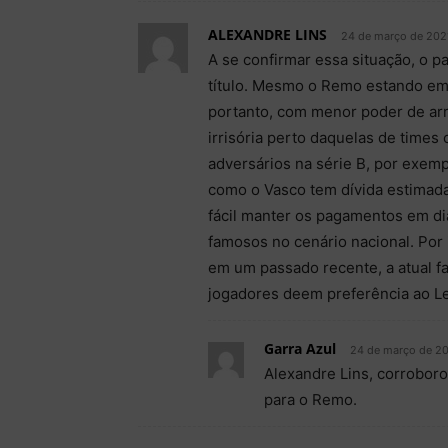
ALEXANDRE LINS
24 de março de 2021
A se confirmar essa situação, o 
título. Mesmo o Remo estando em
portanto, com menor poder de arre
irrisória perto daquelas de time
adversários na série B, por exemp
como o Vasco tem dívida estimada
fácil manter os pagamentos em d
famosos no cenário nacional. Por
em um passado recente, a atual 
jogadores deem preferência ao Le
Garra Azul
24 de março de 20
Alexandre Lins, corroboro 
para o Remo.