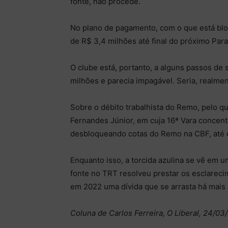
fonte, não procede.
No plano de pagamento, com o que está bloq
de R$ 3,4 milhões até final do próximo Par
O clube está, portanto, a alguns passos de 
milhões e parecia impagável. Seria, realmen
Sobre o débito trabalhista do Remo, pelo q
Fernandes Júnior, em cuja 16ª Vara concent
desbloqueando cotas do Remo na CBF, até e
Enquanto isso, a torcida azulina se vê em um
fonte no TRT resolveu prestar os esclarec
em 2022 uma dívida que se arrasta há mais 
Coluna de Carlos Ferreira, O Liberal, 24/03