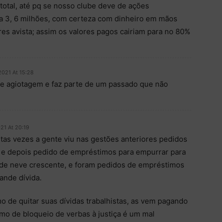
total, até pq se nosso clube deve de ações
e a 3, 6 milhões, com certeza com dinheiro em mãos
res avista; assim os valores pagos cairiam para no 80%
2021 At 15:28
e agiotagem e faz parte de um passado que não
21 At 20:19
tas vezes a gente viu nas gestões anteriores pedidos
 e depois pedido de empréstimos para empurrar para
 de neve crescente, e foram pedidos de empréstimos
ande dívida.
 de quitar suas dívidas trabalhistas, as vem pagando
mo de bloqueio de verbas à justiça é um mal