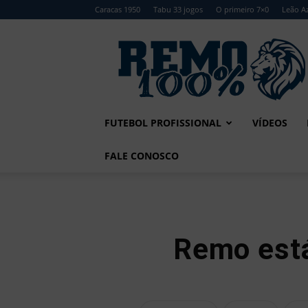
Caracas 1950
Tabu 33 jogos
O primeiro 7×0
Leão Az
Remo
100%
FUTEBOL PROFISSIONAL
VÍDEOS
FALE CONOSCO
Remo está 