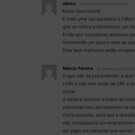
Abreu.
24 de março de 2021 At 15:23
Muito boa notícia!
E mais uma vez parabéns a Fábio
que se refere a administrar um c
Então aos torcedores anciosos po
recomendo um pouco mais de paciê
Dias bem melhores estão chegan
Márcio Pereira
24 de março de 2021 At
O que não dá pra entender é que 
LEÃO e não tem cotas da CBF e p
clube!
A saída é recorrer a plano de sóci
expressei meu pensamento na out
Outra situação, será que a direçã
não consegueria um empréstimo c
ser pago em parcelas que seriam 