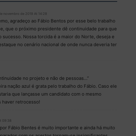
de novembro de 2019 At 14:28
mo, agradeço ao Fábio Bentos por esse belo trabalho
 e, que o próximo presidente dê continuidade para que
 sucesso. Nossa torcida é a maior do Norte, deseja e
staque no cenário nacional de onde nunca deveria ter
ntinuidade no projeto e não de pessoas…”
ra nação azul é grata pelo trabalho do Fábio. Caso ele
ostaria que lançasse um candidato com o mesmo
 haver retrocesso!
t 09:38
 por Fábio Bentes é muito importante e ainda há muito
parados com os acertos tornam-se insignificantes.