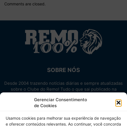
Comments are closed.
SOBRE NÓS
Desde 2004 trazendo notícias diárias e sempre atualizadas
sobre o Clube do Remo! Tudo o que sai publicado na
internet sobre o Leão, reunido em um único lugar!
Gerenciar Consentimento
Aproveite! Site não-oficial.
de Cookies
SIGA-NOS
Usamos cookies para melhorar sua experiência de navegação
e oferecer conteúdos relevantes. Ao continuar, você concorda