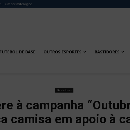
ul: um ser mitológico
FUTEBOL DE BASE
OUTROS ESPORTES
BASTIDORES
Bastidores
re à campanha “Outubr
ça camisa em apoio à c