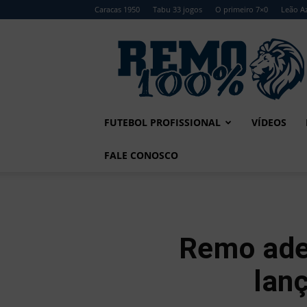
Caracas 1950
Tabu 33 jogos
O primeiro 7×0
Leão Az
Remo
100%
FUTEBOL PROFISSIONAL
VÍDEOS
FALE CONOSCO
Remo ade
lan