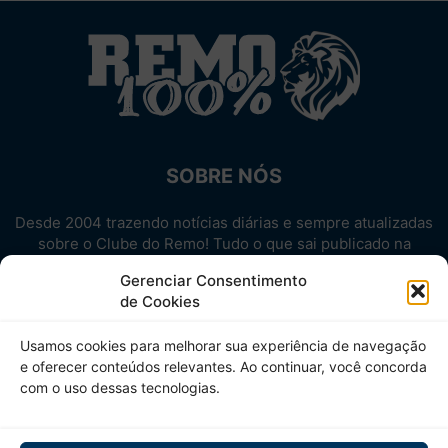
SOBRE NÓS
Desde 2004 trazendo notícias diárias e sempre atualizadas
sobre o Clube do Remo! Tudo o que sai publicado na
internet sobre o Leão, reunido em um único lugar!
Gerenciar Consentimento
Aproveite! Site não-oficial.
de Cookies
SIGA-NOS
Usamos cookies para melhorar sua experiência de navegação
e oferecer conteúdos relevantes. Ao continuar, você concorda
com o uso dessas tecnologias.