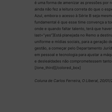
é uma forma de amenizar as pressões por r
ainda não fez a leitura correta do que o es
Azul, embora o acesso à Série B seja mesm
fundamental é que esse time convença a tor
onde e quando faltar talento, terá que have
last=”yes”]Está planejada no Remo a destina
uniforme e mídias sociais, para a geração de
gestão, a começar pelo Departamento Jurídi
em pessoal e tecnologia para ajustar a máqu
e deslealdades não comprometessem tanto o
[/one_third][/colored_box]
Coluna de Carlos Ferreira, O Liberal, 20/01