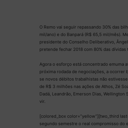
O Remo vai seguir repassando 30% das bilh
mil/ano) e do Banpará (R$ 65,5 mil/mês). 
presidente do Conselho Deliberativo, Ânge
pretende fechar 2018 com 80% das dívidas t
Agora o esforço está concentrado emuma atu
próxima rodada de negociações, a ocorrer 
se novos débitos trabalhistas não estives
de R$ 3 milhões nas ações de Athos, Zé Soa
Dadá, Leandrão, Emerson Dias, Wellington S
vir.
[colored_box color=”yellow”][two_third last
segundo semestre o real compromisso do el