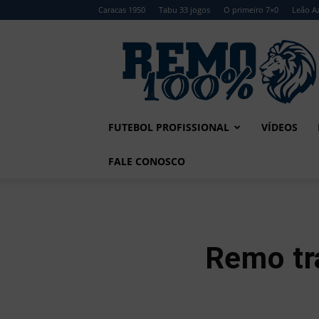
Caracas 1950
Tabu 33 jogos
O primeiro 7×0
Leão Az
Remo
100%
FUTEBOL PROFISSIONAL
VÍDEOS
FALE CONOSCO
Remo tra