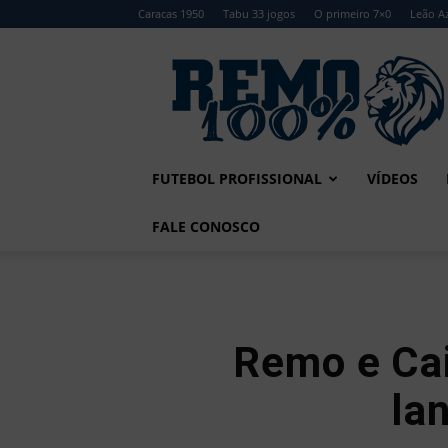
Caracas 1950
Tabu 33 jogos
O primeiro 7×0
Leão Az
Remo
100%
FUTEBOL PROFISSIONAL
VÍDEOS
FALE CONOSCO
Remo e Cai
la