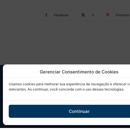
Facebook
X
Pinterest
Gerenciar Consentimento de Cookies
SO
Usamos cookies para melhorar sua experiência de navegação e oferecer 
relevantes. Ao continuar, você concorda com o uso dessas tecnologias.
Desd
sobr
Tudo
Continuar
em u
Site 