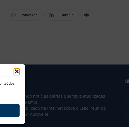
WhatsApp
Linkedin
BRE NÓS
S
conteúdos
e 2004 trazendo notícias diárias e sempre atualizadas
e o Clube do Remo!
 o que sai publicado na internet sobre o Leão, reunido
m único lugar! Aproveite!
não-oficial.