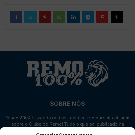
SOBRE NÓS
Desde 2004 trazendo notícias diárias e sempre atualizadas
sobre o Clube do Remo! Tudo o que sai publicado na
internet sobre o Leão, reunido em um único lugar!